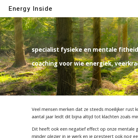
Energy Inside
Sk
specialist fysieke en mentale fithei
coaching
voor wie energiek, veerkrac
Veel mensen merken dat ze steeds moeilijker rust k
aantal jaar leidt dit bijna altijd tot klachten zoals 
Dit heeft ook ee
n negatief effect op onze mentale 
minder plezier in je werk en je presteert ook nog e