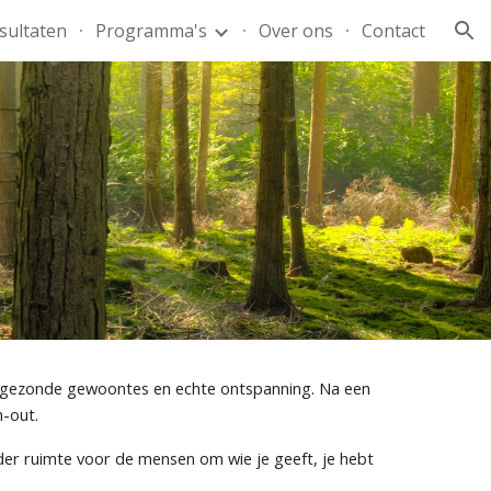
sultaten
Programma's
Over ons
Contact
ion
oor gezonde gewoontes en echte ontspanning.
Na e
en
rn-out.
nder ruimte voor de mensen om wie je geeft, je hebt