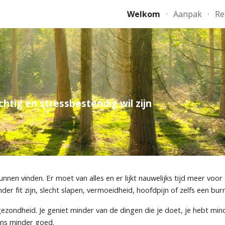
Welkom
Aanpak
Re
ip to main content
Skip to navigat
d
htig en stressbestendig wil zijn
unnen vinden. Er moet van alles en er lijkt nauwelijks tijd meer v
minder fit zijn, slecht slapen, vermoeidheid, hoofdpijn of zelfs een bu
gezondheid. J
e geniet minder van de dingen die je doet, je hebt mi
ens minder goed.